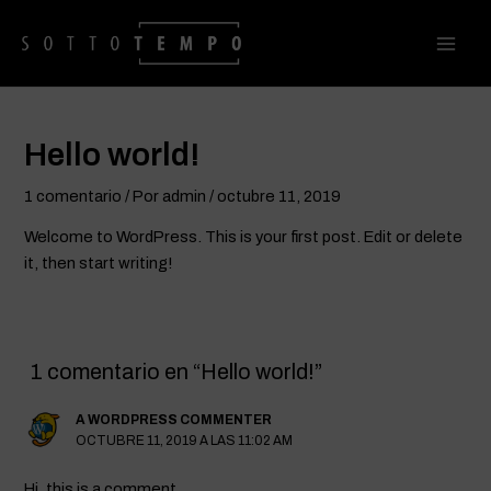
Ir
Main
al
Men
contenido
Hello world!
1 comentario
/ Por
admin
/
octubre 11, 2019
Welcome to WordPress. This is your first post. Edit or delete
it, then start writing!
1 comentario en “Hello world!”
A WORDPRESS COMMENTER
OCTUBRE 11, 2019 A LAS 11:02 AM
Hi, this is a comment.